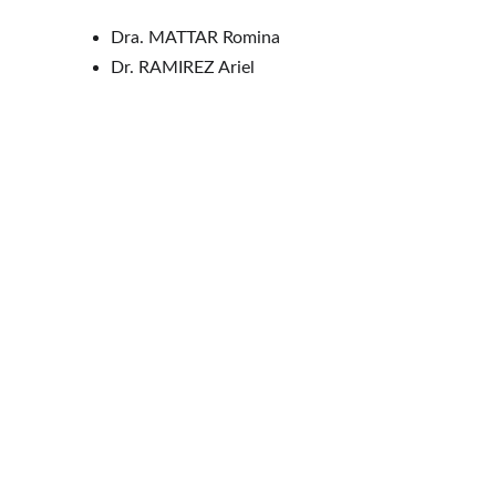
Dra. MATTAR Romina
Dr. RAMIREZ Ariel
Ciencia y Ética al Servicio de su Salud
Contacto
385 - 4211741
 /  
4213652
  /  
4221214
Horarios de Atención
Consultorios Externos
: 8 a 21 hs