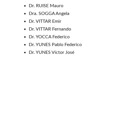
Dr. RUISE Mauro
Dra. SOGGA Angela
Dr. VITTAR Emir
Dr. VITTAR Fernando
Dr. YOCCA Federico
Dr. YUNES Pablo Federico
Dr. YUNES Víctor José
Ciencia y Ética al Servicio de su Salud
Contacto
385 - 4211741
 /  
4213652
  /  
4221214